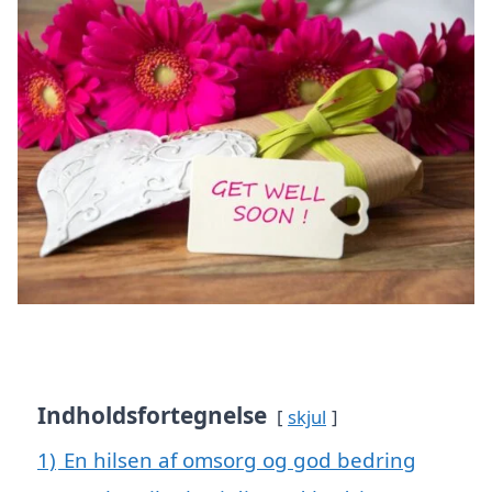
Indholdsfortegnelse
skjul
1)
En hilsen af omsorg og god bedring