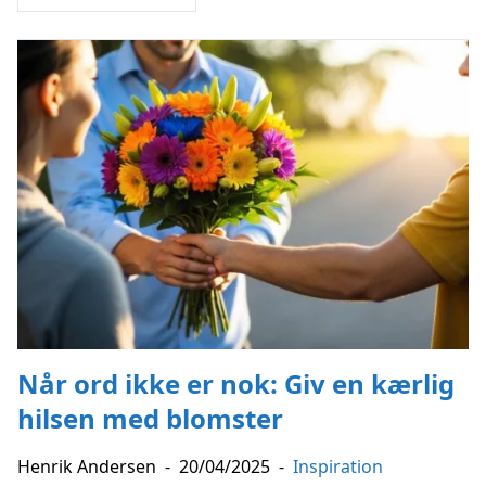
Når ord ikke er nok: Giv en kærlig
hilsen med blomster
Henrik Andersen
-
20/04/2025
-
Inspiration