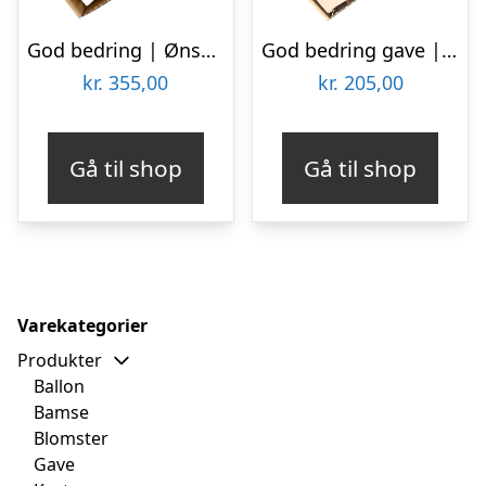
God bedring | Ønsk ‘God bedring’ med kaffe & chokolade
God bedring gave | En sød tanke
kr.
355,00
kr.
205,00
Gå til shop
Gå til shop
Varekategorier
Produkter
Ballon
Bamse
Blomster
Gave