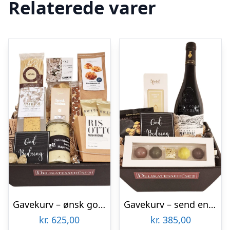
Relaterede varer
Gavekurv – ønsk god bedring med danske specialiteter
Gavekurv – send en ‘God bedring’-gave med rødvin og chokolade
kr.
625,00
kr.
385,00