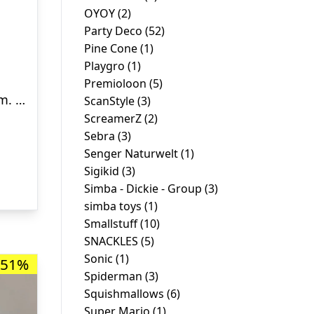
OYOY
(2)
Party Deco
(52)
Pine Cone
(1)
Playgro
(1)
Premioloon
(5)
Fantorangen Bamse 35 cm. – fantus – Legekammeraten.dk
ScanStyle
(3)
Den
ScreamerZ
(2)
Sebra
(3)
ge
aktuelle
Senger Naturwelt
(1)
pris
Sigikid
(3)
er:
Simba - Dickie - Group
(3)
kr. 139,00.
simba toys
(1)
Smallstuff
(10)
SNACKLES
(5)
Sonic
(1)
-51%
Spiderman
(3)
Squishmallows
(6)
Super Mario
(1)