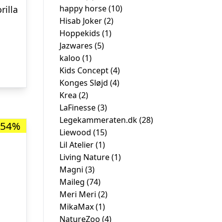
happy horse
(10)
illa
Hisab Joker
(2)
Den
Hoppekids
(1)
ge
aktuelle
Jazwares
(5)
ris
kaloo
(1)
r:
Kids Concept
(4)
Konges Sløjd
(4)
.
r. 59,98.
Krea
(2)
LaFinesse
(3)
Legekammeraten.dk
(28)
-54%
Liewood
(15)
Lil Atelier
(1)
Living Nature
(1)
Magni
(3)
Maileg
(74)
Meri Meri
(2)
MikaMax
(1)
NatureZoo
(4)