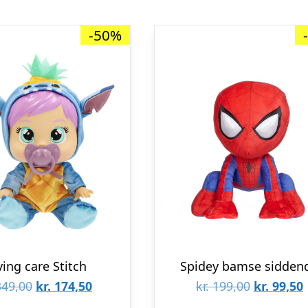
-50%
ving care Stitch
Spidey bamse sidden
Den
Den
Den
49,00
kr.
174,50
kr.
199,00
kr.
99,50
oprindelige
aktuelle
oprindeli