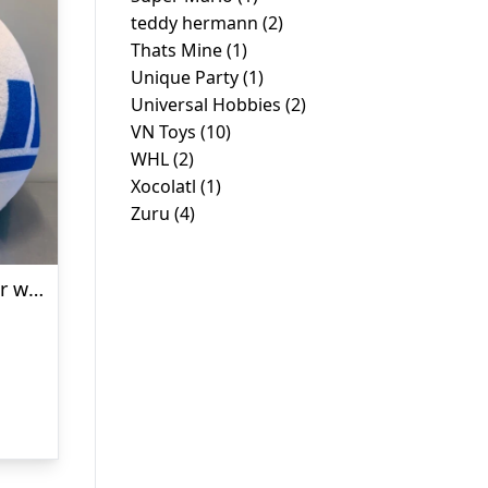
teddy hermann
(2)
Thats Mine
(1)
Unique Party
(1)
Universal Hobbies
(2)
VN Toys
(10)
WHL
(2)
Xocolatl
(1)
Zuru
(4)
Squishmallows 13 cm star wars – Bamse – Legekammeraten.dk
Den
ge
aktuelle
ris
r:
.
r. 59,00.