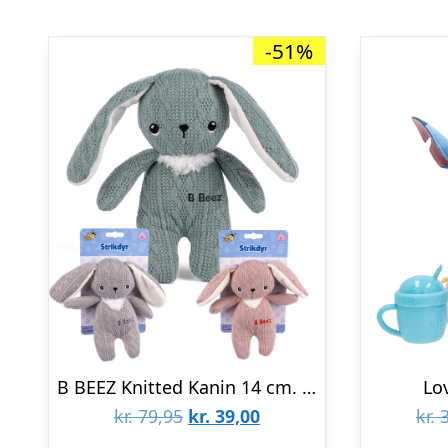
-51%
B BEEZ Knitted Kanin 14 cm. – aktivitets legetøj – Legekammeraten.dk
Lo
Den
Den
kr.
79,95
kr.
39,00
kr.
3
oprindelige
aktuelle