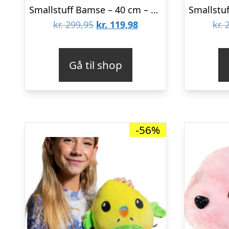
Smallstuff Bamse – 40 cm – Zebra – Bubblegum
Den
Den
kr.
299,95
kr.
119,98
kr.
2
oprindelige
aktuelle
pris
pris
Gå til shop
var:
er:
kr. 299,95.
kr. 119,98.
-56%