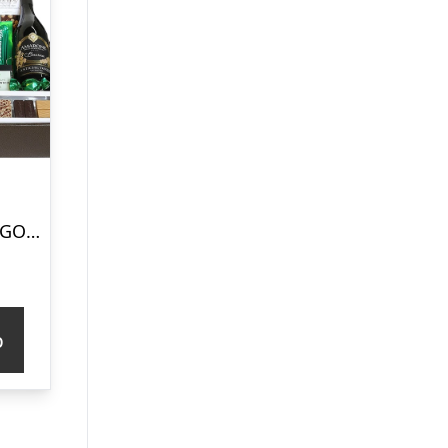
Gavekurv – Stor GOD BEDRING gave med Amarone vin og danske delikatesser
p