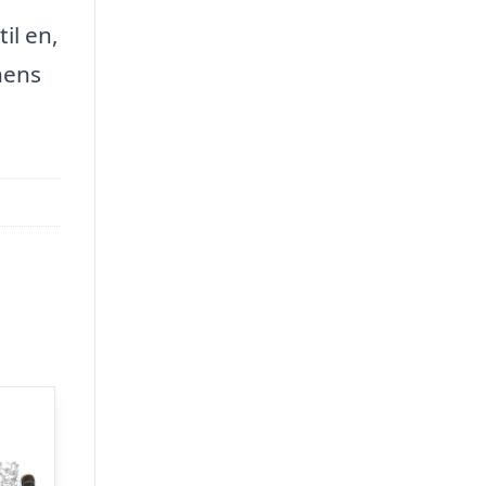
il en,
nens