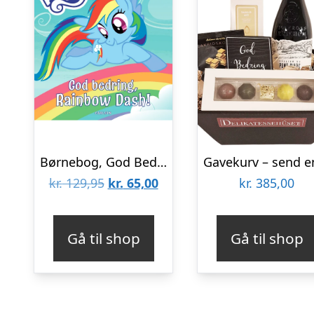
Børnebog, God Bedring, Rainbow Dash! – Børnebog – Legekammeraten.dk
Den
Den
kr.
129,95
kr.
65,00
kr.
385,00
oprindelige
aktuelle
pris
pris
Gå til shop
Gå til shop
var:
er:
kr. 129,95.
kr. 65,00.