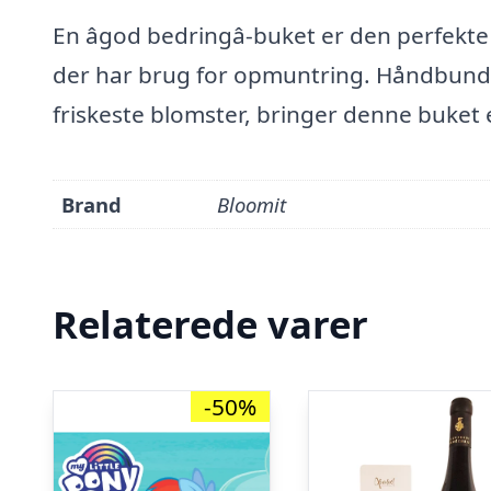
En âgod bedringâ-buket er den perfek
der har brug for opmuntring. Håndbunde
friskeste blomster, bringer denne buket 
Brand
Bloomit
Relaterede varer
-50%