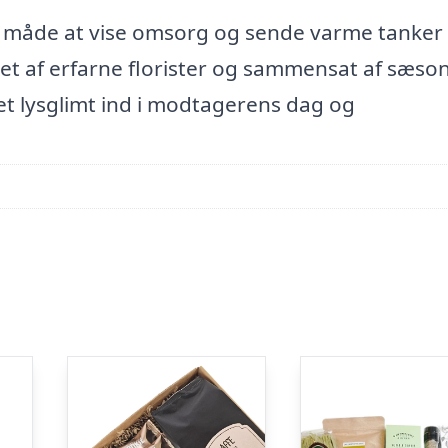
te måde at vise omsorg og sende varme tanker t
t af erfarne florister og sammensat af sæso
et lysglimt ind i modtagerens dag og