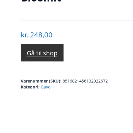
kr.
248,00
Gå til shop
Varenummer (SKU):
8516821456132022672
Kategori:
Gave