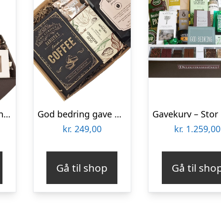
Gavekurv – send en ‘God bedring’-gave med rødvin og chokolade
God bedring gave med kaffe og chokolade
kr.
249,00
kr.
1.259,00
Gå til shop
Gå til sho