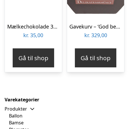
Mælkechokolade 35% kakao | God Bedring
Gavekurv – ‘God bedring’ -kurv m. lækkerier
kr.
35,00
kr.
329,00
Gå til shop
Gå til shop
Varekategorier
Produkter
Ballon
Bamse