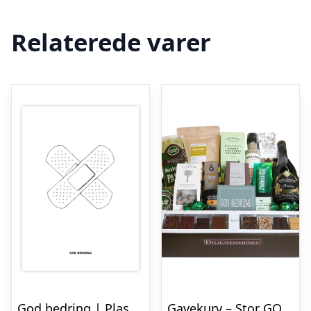
Relaterede varer
God bedring | Plaster
Gavekurv – Stor GOD BEDRING gave med Amarone vin og danske delikatesser