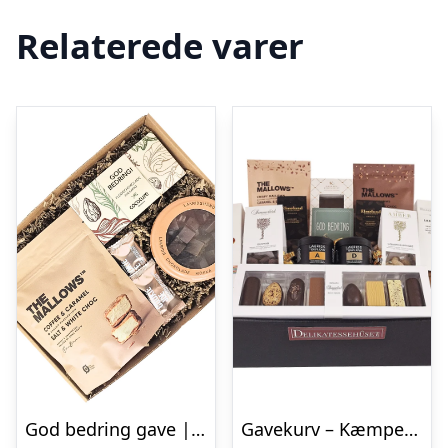
Relaterede varer
God bedring gave | En sød tanke
Gavekurv – Kæmpe ‘god bedring’ kurv med slik, chokolade og lækkerier