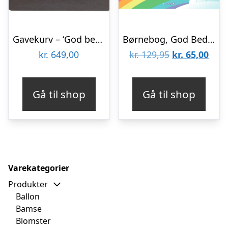
Gavekurv – ‘God bedring’ gave med mousserende CAVA og chokolade fra Summerbird
Børnebog, God Bedring, Rainbow Dash! – Børnebog – Legekammeraten.dk
Den
Den
kr.
649,00
kr.
129,95
kr.
65,00
oprindelige
aktu
pris
pris
Gå til shop
Gå til shop
var:
er:
kr. 129,95.
kr. 6
Varekategorier
Produkter
Ballon
Bamse
Blomster