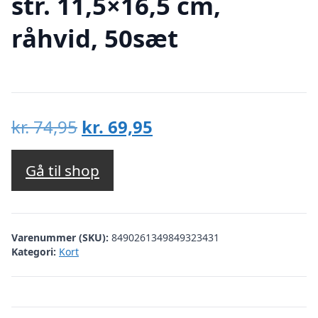
str. 11,5×16,5 cm,
råhvid, 50sæt
Den
Den
kr.
74,95
kr.
69,95
oprindelige
aktuelle
pris
pris
Gå til shop
var:
er:
kr. 74,95.
kr. 69,95.
Varenummer (SKU):
8490261349849323431
Kategori:
Kort